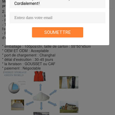
Mots-clés de
Vessie de glace de PCM
produit
2.
Garantie de la qualité :
-
Matériel : Polyester, non tissé
- Revêtement : 3mm papier d'aluminium ou PVC
- Tirette : Tractions à haute résistance de tirette de force avec
l'essai de boucle de 20000 fois
SOUMETTRE
- Fermeture : Boutonnez/dévoilez/fermeture
d'enveloppe/rupture/tirette comme en a été faite la demande
* emballage : 100pcs/ctn, taille de carton : 55*50*45cm
* OEM ET ODM : Acceptable
* port de chargement : Changhaï
* délai d'exécution : 30-45 jours
* la livraison : GOUSSET ou CAF
* paiement : Négociable