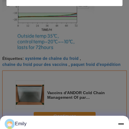
système de chaîne du froid
Étiquettes:
,
chaîne du froid pour des vaccins
paquet froid d'expédition
,
Vaccins d'ANDOR Cold Chain
Management Of par
l'intermédiaire de la
surveillance/empaquetage/conformité
(- 20~~-10℃) pour COVID-19
Continuer
Emily