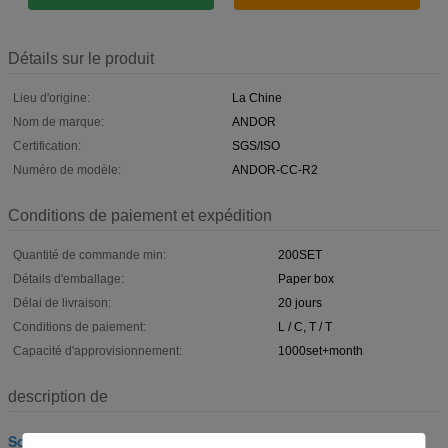
Détails sur le produit
Lieu d'origine:
La Chine
Nom de marque:
ANDOR
Certification:
SGS/ISO
Numéro de modèle:
ANDOR-CC-R2
Conditions de paiement et expédition
Quantité de commande min:
200SET
Détails d'emballage:
Paper box
Délai de livraison:
20 jours
Conditions de paiement:
L / C, T / T
Capacité d'approvisionnement:
1000set+month
description de
Solutions de chaîne du froid