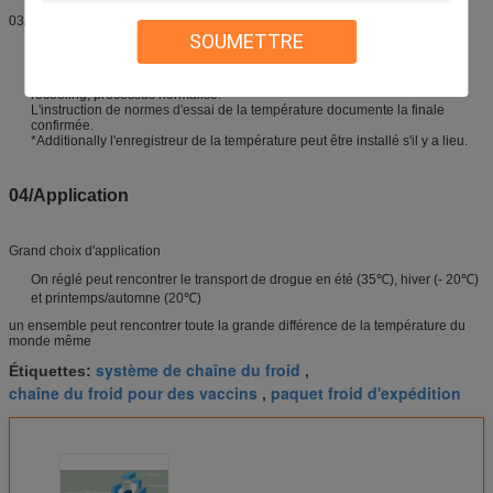
avantages. Opération normalisée
03/
SOUMETTRE
Rapport de validation de froid-chaîne de système de préférences
généralisées - documents d'instruction
Storaging procédure-froid d'opération à froid de boîte de rangement,
recooling, processus normalisé.
L'instruction de normes d'essai de la température documente la finale
confirmée.
*Additionally l'enregistreur de la température peut être installé s'il y a lieu.
04/Application
Grand choix d'application
On réglé peut rencontrer le transport de drogue en été (35℃), hiver (- 20℃)
et printemps/automne (20℃)
un ensemble peut rencontrer toute la grande différence de la température du
monde même
système de chaîne du froid
Étiquettes:
,
chaîne du froid pour des vaccins
paquet froid d'expédition
,