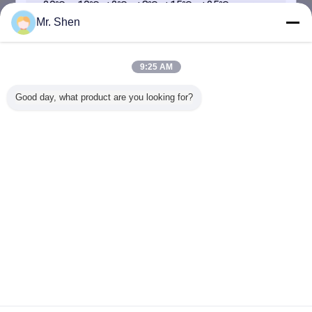
Mr. Shen
2019-03-16
Air bienvenu de Seled à visiter
9:25 AM
Good day, what product are you looking for?
2017-06-19
Paquets de gel de glace
SOUMETTRE
Changez la langue
French
Accueil
|
Au sujet de nous
|
Contactez-nous
|
Plan du site
|
Privacy Policy
Vue de bureau
Copyright © 2017 - 2026 Andores New Energy CO., Ltd.
All rights reserved.