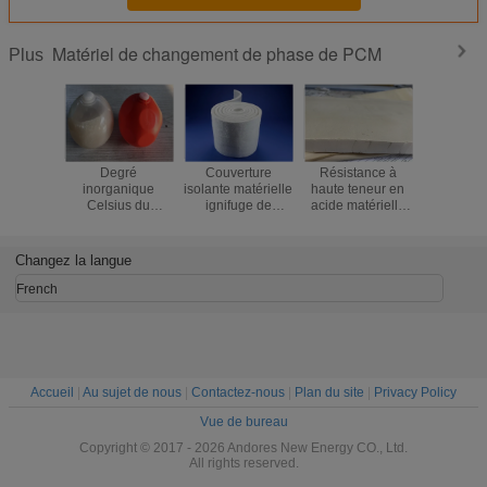
Matériel de changement de phase de PCM
Plus
Degré
Couverture
Résistance à
Matériaux
inorganique
isolante matérielle
haute teneur en
encapsul
Celsius du
ignifuge de
acide matérielle
respe
matériel 58 de
construction de
faite sur
l'environ
changement de
changement de
commande de
de chan
phase de boules
phase d'Aerogel
couverture
de phase
Changez la langue
de PCMs de
de panneau de
isolante d'Aerogel
pour le c
stockage de
fibres
de changement
l'ea
French
l'énergie pour la
agglomérées pour
de phase de PCM
construction
des maisons
Accueil
|
Au sujet de nous
|
Contactez-nous
|
Plan du site
|
Privacy Policy
Vue de bureau
Copyright © 2017 - 2026 Andores New Energy CO., Ltd.
All rights reserved.