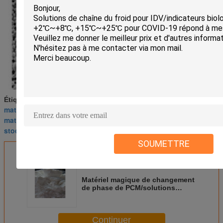
Étiquettes:
matériaux micro-encapsulés de changement de phase
,
matériaux de PCM
,
stockage de l'énergie de matériaux de changement de phase
SOUMETTRE
Matériel magique de changement
de phase de PCM/solutions
thermiques -30°C de gestion à
55°C
Continuer