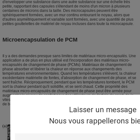
d'envelopper une substance dans une autre substance sur une échelle très
petite, rapportant des capsules s'étendant de moins d'un micron à plusieurs
centaines de microns dans la taille. Des microcapsules peuvent être
sphériquement formées, avec un mur continu entourant le noyau, alors que
d'autres asymétriquement et variable sont formées, avec une quantité de plus
petites gouttelettes de matériel de noyau incluses dans toute la microcapsule.
Microencapsulation de PCM
Il y a des demandes presque sans limites de matériaux micro-encapsulés. Une
application a de plus en plus utilisé est l'incorporation des matériaux micro-
encapsulés de changement de phase (PCMs). Matériaux de changement de
phase absorber et libérer la chaleur en réponse aux changements des
températures environnementales. Quand les températures s'élèvent, la chaleur
excédentaire matérielle de fontes, d'absorption de changement de phase, et se
sent fraîche. Réciproquement, pendant que les températures tombent, le PCM
sort la chaleur pendant qu'il solidifie, et se sent chaud. Cette propriété des
matériaux micro-encapsulés de changement de phase peut être armée pour
augmenter le niveau de confort pour des utilisateurs de l'article de sport, de la
vitesse militaire, de la literie, de l'habillement, des matériaux de construction, et
de beaucoup d'autres produits de consommation.
Laisser un message
Nous vous rappellerons bie