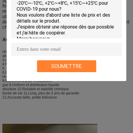
agglomérés sous la mise à feu à hautes températures de
four, qui peut résister à
haute température, choquent le
la
refroidissement et la corrosion acide forte. Ils sont très
utilisés dans des réservoirs de réaction, tours, cuvettes et
des étangs d'agitation dans des processus métallurgiques et
chimiques
.
Avantages :
résistance 1.Has à haute teneur en acide
absorption d'eau 2.Low
3.oxidation à la température ambiante n'est pas facile
4.Not facile à être souillé par les médias et autre
SOUMETTRE
5. résistance à haute pression
6.Easy à nettoyer
résistance à la corrosion de l'acide 7.Strong et de l'alcali (parameter>99.8)
8.Convenient pour l'installation
gaz 9.Uniform et distribution liquide
structure 10.Reliable et stabilité chimique
durée de vie 11.Long, plus de 3 ans de garantie
12.Accurate taille, petite tolérance