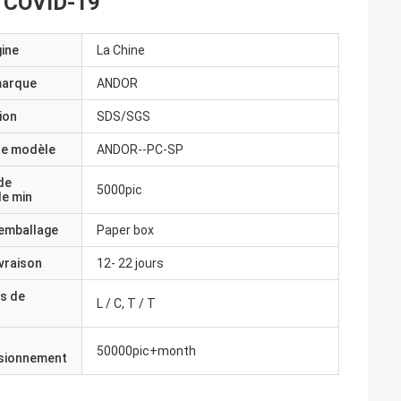
r COVID-19
gine
La Chine
marque
ANDOR
ion
SDS/SGS
e modèle
ANDOR--PC-SP
de
5000pic
e min
'emballage
Paper box
ivraison
12- 22 jours
s de
L / C, T / T
50000pic+month
isionnement