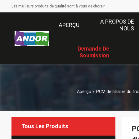
Les meilleurs produits de qualité sont à vous de choisir
A PROPOS DE
APERÇU
NOUS
Demande De
Soumission
Aperçu
/
PCM de chaîne du fro
Tous Les Produits
PC