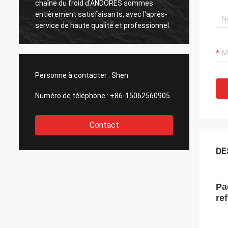
chaîne du froid d'ANDORES sommes
PCM so
entièrement satisfaisants, avec l'après-
que le
service de haute qualité et professionnel.
Personne à contacter :
Shen
Numéro de téléphone :
+86-15062560905
Contact
DE
Pa
re