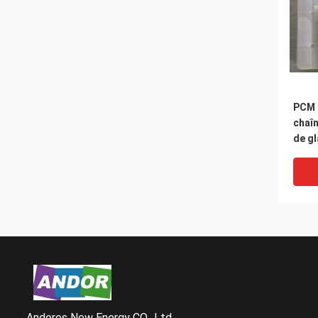
PCM e
chaîn
de g
Andores New Energy CO., Ltd