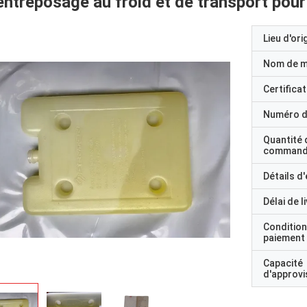
entreposage au froid et de transport pou
Lieu d'ori
Nom de 
Certificat
Numéro d
Quantité 
command
Détails d
Délai de l
Condition
paiement
Capacité
d'approv