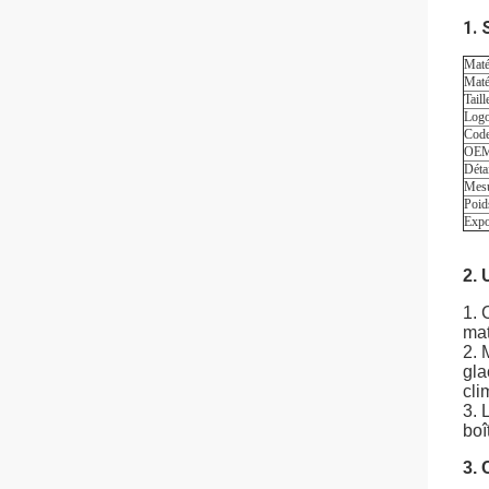
1. 
Matér
Matér
Taill
Logo
Code
OEM 
Déta
Mesu
Poids
Expo
2. 
1. 
mat
2. 
gla
cli
3. 
boî
3. 