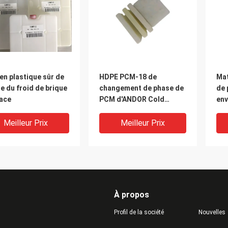
n plastique sûr de
HDPE PCM-18 de
Mat
e du froid de brique
changement de phase de
de 
lace
PCM d'ANDOR Cold
env
Chain/ANIMAL FAMILIER
le 
matériels 300 pour le
cha
Meilleur Prix
Meilleur Prix
PCM de la chaîne du froid
COVID-19
À propos
Profil de la société
Nouvelles