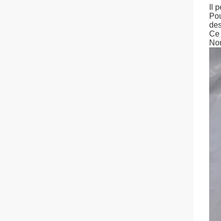
Il 
Pou
des
Ce 
Non