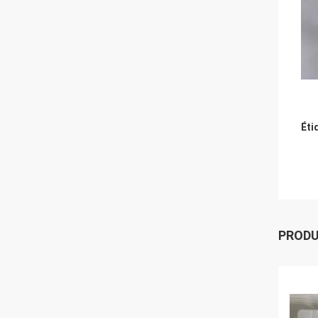
Éti
PROD