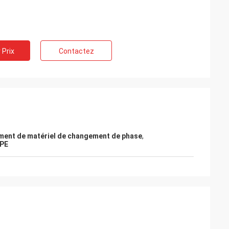
 Prix
Contactez
ment de matériel de changement de phase
,
DPE
i
es matériaux de