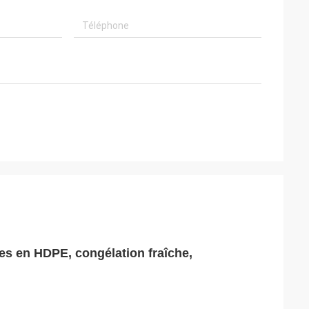
ORES sommes
s, avec l'après-
 et professionnel.
es en HDPE, congélation fraîche,