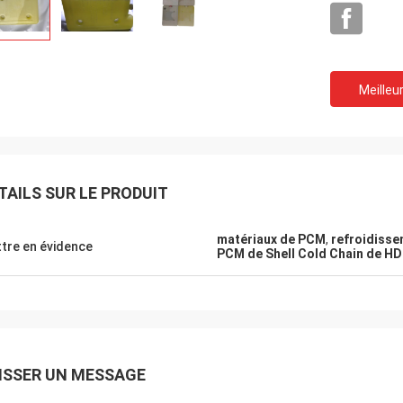
Meilleur
TAILS SUR LE PRODUIT
matériaux de PCM
,
refroidisse
tre en évidence
PCM de Shell Cold Chain de H
Samm
Lieven
ISSER UN MESSAGE
Nous confirmons tous l
otections de refroidissement de