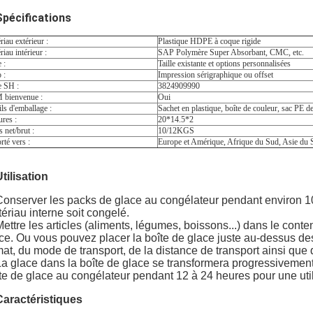
Spécifications
iau extérieur :
Plastique HDPE à coque rigide
iau intérieur :
SAP Polymère Super Absorbant, CMC, etc.
e :
Taille existante et options personnalisées
 :
Impression sérigraphique ou offset
 SH :
3824909990
bienvenue :
Oui
ils d'emballage :
Sachet en plastique, boîte de couleur, sac PE d
res :
20*14.5*2
 net/brut :
10/12KGS
rté vers :
Europe et Amérique, Afrique du Sud, Asie du 
Utilisation
Conserver les packs de glace au congélateur pendant environ 10 à
ériau interne soit congelé.
Mettre les articles (aliments, légumes, boissons...) dans le conte
ce. Ou vous pouvez placer la boîte de glace juste au-dessus des
mat, du mode de transport, de la distance de transport ainsi que 
La glace dans la boîte de glace se transformera progressivement
te de glace au congélateur pendant 12 à 24 heures pour une utilis
Caractéristiques