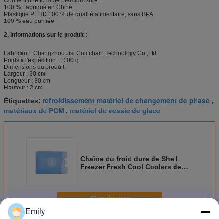
Contient une formule premium sûre.
100 % Fabriqué en Chine
Plastique PEHD 100 % de qualité alimentaire, sans BPA
100 % eau purifiée
2. Informations sur le produit :
Fabricant : Changzhou Jisi Coldchain Technology Co.,Ltd
Poids à l'expédition : 1300 g
Dimensions du produit :
Largeur : 30 cm
Longueur : 30 cm
Hauteur : 2 cm
refroidissement matériel de changement de phase
Étiquettes:
,
matériaux de PCM
matériel de vessie de glace
,
Chaîne du froid dure de Shell
Freezer Fresh Cool Coolers de
HDPE en plastique de vessies de
glace pour COVID-19
Continuer
Emily