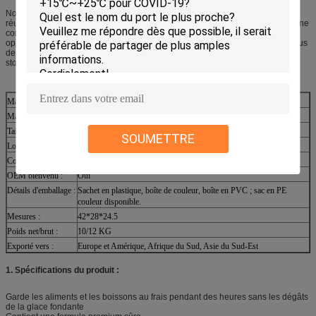
Nos packs de glace PCM pour chaîne du froid sont une solution fiable,
réutilisable et rentable, contribuant à une meilleure intégrité des produits, à une
conformité réglementaire améliorée et à des opérations de chaîne du froid
optimisées. Nous améliorons continuellement nos produits pour vous offrir plus
de choix et des solutions de pointe pour vos besoins d'expédition et de
stockage à température contrôlée.
Matériau extérieur :
Plastique à coque dure en PEHD
Matériau intérieur :
Polymère super absorbant SAP, CMC, etc.
Taille :
Taille existante et options personnalisées
SOUMETTRE
Logo :
Impression sérigraphique ou impression offset
Code SH :
3824909990
OEM bienvenu :
Oui
Détails d'emballage :
Sachet en plastique, boîte de couleur, boîte en PVC ; sac en PE
couleur disponible.
Mesures :
42*28*24.5
Poids net/brut :
10/12 KG
Exporté vers :
Europe et Amérique, Afrique du Sud, Asie du Sud-Est
1. Spécifications du produit :
Garde les aliments et les boissons au frais pendant des heures sans les dégâts
de la glace fondante