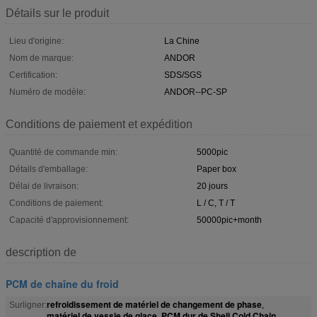
Détails sur le produit
Lieu d'origine:
La Chine
Nom de marque:
ANDOR
Certification:
SDS/SGS
Numéro de modèle:
ANDOR--PC-SP
Conditions de paiement et expédition
Quantité de commande min:
5000pic
Détails d'emballage:
Paper box
Délai de livraison:
20 jours
Conditions de paiement:
L / C, T / T
Capacité d'approvisionnement:
50000pic+month
description de
PCM de chaîne du froid
refroidissement de matériel de changement de phase
Surligner:
,
matériel de vessie de glace
PCM dur de Shell Cold Chain
,