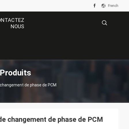
French
ONTACTEZ
NOUS
描
Produits
述
de changement de phase de PCM
ts de changement de phase de PCM