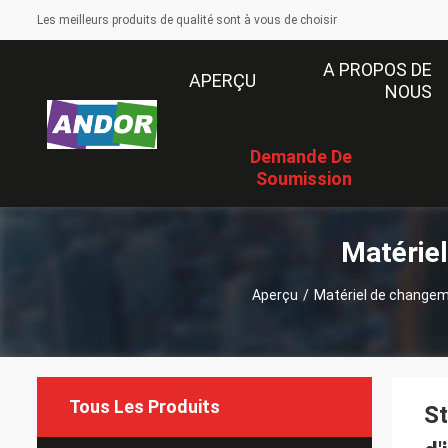
Les meilleurs produits de qualité sont à vous de choisir
A PROPOS DE
APERÇU
NOUS
Demande De
Soumission
Matérie
Aperçu
/
Matériel de change
Tous Les Produits
St