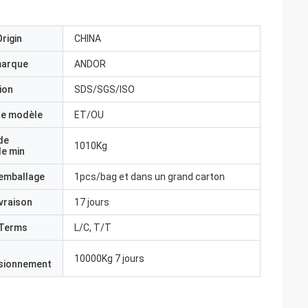
rigin
CHINA
marque
ANDOR
ion
SDS/SGS/ISO
e modèle
ET/OU
de
1010Kg
e min
'emballage
1pcs/bag et dans un grand carton
ivraison
17 jours
Terms
L/C, T/T
10000Kg 7 jours
isionnement