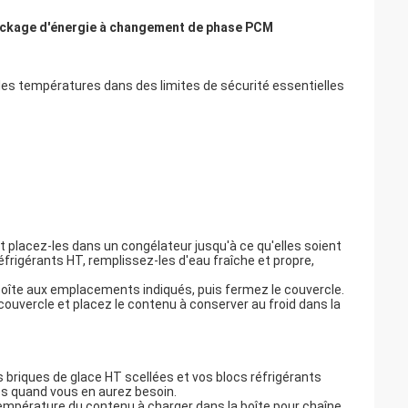
ockage d'énergie à changement de phase PCM
les températures dans des limites de sécurité essentielles
t placez-les dans un congélateur jusqu'à ce qu'elles soient
frigérants HT, remplissez-les d'eau fraîche et propre,
boîte aux emplacements indiqués, puis fermez le couvercle.
ouvercle et placez le contenu à conserver au froid dans la
s briques de glace HT scellées et vos blocs réfrigérants
ées quand vous en aurez besoin.
empérature du contenu à charger dans la boîte pour chaîne