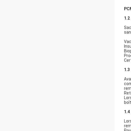
PCM
1.2
Sac
san
Vac
Ins
Bio
Pro
Cer
1.3
Ava
com
rem
Ret
Lor
boî
1.4
Lor
rem
Pou