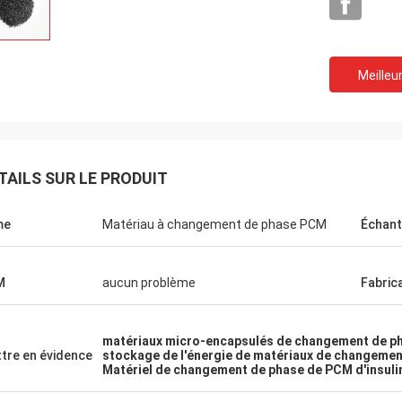
Meilleur
TAILS SUR LE PRODUIT
me
Matériau à changement de phase PCM
Échant
M
aucun problème
Fabric
matériaux micro-encapsulés de changement de p
tre en évidence
stockage de l'énergie de matériaux de changemen
Samm
Lieven
Matériel de changement de phase de PCM d'insuli
Nous confirmons tous l
otections de refroidissement de