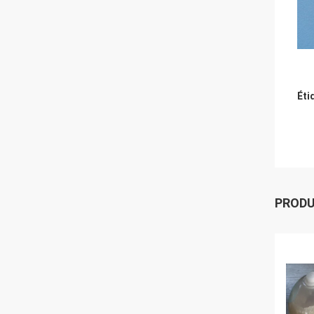
Éti
PROD