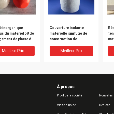
é inorganique
Couverture isolante
Rés
us du matériel 58 de
matérielle ignifuge de
ten
gement de phase de
construction de
mat
es de PCMs de
changement de phase
co
age de l'énergie
d'Aerogel de panneau de
iso
Meilleur Prix
Meilleur Prix
la construction
fibres agglomérées pour
cha
des maisons
PC
À propos
Profil de la société
Nouvelles
Visite d'usine
Des cas