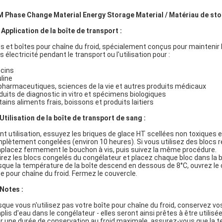
 Phase Change Material Energy Storage Material / Matériau de st
 Application de la boîte de transport :
s et boîtes pour chaîne du froid, spécialement conçus pour maintenir 
s électricité pendant le transport ou l'utilisation pour :
cins
uline
pharmaceutiques, sciences de la vie et autres produits médicaux
duits de diagnostic in vitro et spécimens biologiques
tains aliments frais, boissons et produits laitiers
 Utilisation de la boîte de transport de sang :
nt utilisation, essuyez les briques de glace HT scellées non toxiques e
plètement congelées (environ 10 heures). Si vous utilisez des blocs ré
placez fermement le bouchon à vis, puis suivez la même procédure.
irez les blocs congelés du congélateur et placez chaque bloc dans la 
sque la température de la boîte descend en dessous de 8°C, ouvrez le c
te pour chaîne du froid. Fermez le couvercle.
 Notes :
sque vous n'utilisez pas votre boîte pour chaîne du froid, conservez vo
plis d'eau dans le congélateur - elles seront ainsi prêtes à être utilis
r une durée de conservation au froid maximale, assurez-vous que la t