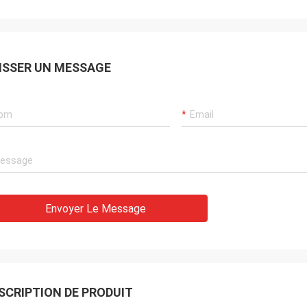
chaîne du froid d'AND
nt safty et tellement doucement
entièrement satisfaisant
s PCMs normaux, celui est grand.
service de haute qualité
ISSER UN MESSAGE
Envoyer Le Message
SCRIPTION DE PRODUIT