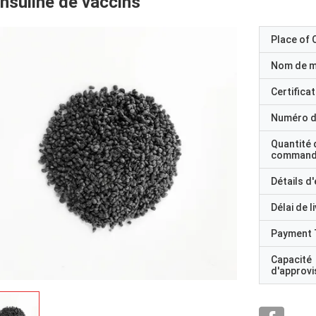
insuline de vaccins
Place of O
Nom de 
Certificat
Numéro d
Quantité 
command
Détails d
Délai de l
Payment 
Capacité
d'approv