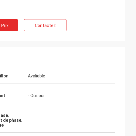
 Prix
Contactez
illon
Avaliable
ant
- Oui, oui.
hase
,
t de phase
,
i
ne
es matériaux de