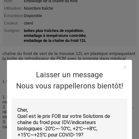
Nom:
Emballage de la chaîne du froid
Utilisation:
Nourriture fraîche
Échantillon:
Disponible
Couleur:
client
boîtes plus fraîches de expédition
Surligner:
,
emballage à température contrôlée
,
emballage de la chaîne du froid 12L
chaîne du froid de vert de la mousse 12L en plastique empaquetant
la boîte de refroidisseur de PCM avec la poignée dans médical
Laisser un message
Caractéristiques :
1.
Nous vous rappellerons bientôt!
Fait du matériel environnemental de PE, catégorie comestible,
1.
non-toxique
2. L'aspect de la belle conception, poids léger, résistance à l'usure,
résistance à la corrosion, résine de catégorie comestible, produits
strictement selon les conditions des normes d'hygiène alimentaire
3. Le produit est utilisation pour des activités en plein air tels nous
camping, sortante, pêche