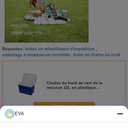
boîtes de refroidisseur d'expédition
Étiquettes:
,
emballage à température contrôlée
boîte de chaîne du froid
,
Chaîne du froid de vert de la
mousse 12L en plastique
empaquetant la boîte de
refroidisseur de PCM avec la
poignée dans médical
Continuer
EVA
Emballage de chaîne du froid
Plus