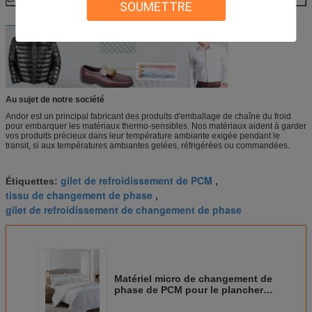
SOUMETTRE
Au sujet de notre société
Andor est un principal fabricant des produits d'emballage de chaîne du froid
pour embarquer les matériaux thermo-sensibles. Nos matériaux aident à garder
vos produits précieux dans leur température ambiante exigée pendant le
transit, si aux températures ambiantes gelées, réfrigérées ou commandées.
gilet de refroidissement de PCM
Étiquettes:
,
tissu de changement de phase
,
gilet de refroidissement de changement de phase
Matériel micro de changement de
phase de PCM pour le plancher
extérieur frais bleu de tapis de