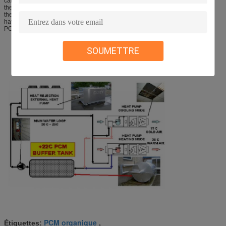
can not maintain a steady output temperature due to straficationCependant, if
the latent heat capacity of PCM is added to the water tank not only can
the capacity of the tank be increased by as much as 3~4 times but also
having fixed phase change the water outlet temperature can be fixed until the
PCM energy is fully depleted.
SOUMETTRE
PCM organique
Étiquettes:
,