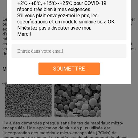
Le Microencapsulation peut être défini comme processus d'entourer
ou d'envelopper une substance dans une autre substance sur une
échelle très petite, rapportant des capsules s'étendant de moins
d'un micron à plusieurs centaines de microns dans la taille. Des
microcapsules peuvent être sphériquement formées, avec un mur
continu entourant le noyau, alors que d'autres asymétriquement et
variable sont formées, avec une quantité de plus petites gouttelettes
de matériel de noyau incluses dans toute la microcapsule.
SOUMETTRE
Microencapsulation de PCM
Il y a des demandes presque sans limites de matériaux micro-
encapsulés. Une application de plus en plus utilisée est
l'incorporation des matériaux micro-encapsulés (PCMs) de
changement de phase. Les matériaux de changement de phase